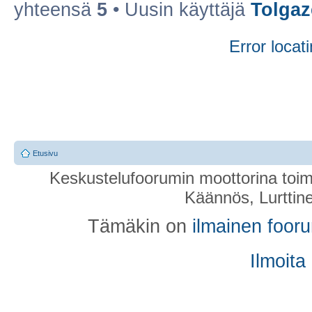
yhteensä
5
• Uusin käyttäjä
Tolgaz
Error locati
Etusivu
Keskustelufoorumin moottorina toim
Käännös, Lurttin
Tämäkin on
ilmainen foor
Ilmoita