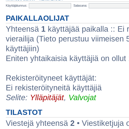
Käyttäjätunnus:
Salasana:
PAIKALLAOLIJAT
Yhteensä
1
käyttäjää paikalla :: Ei r
vierailija (Tieto perustuu viimeisen 5
käyttäjiin)
Eniten yhtaikaisia käyttäjiä on ollut
Rekisteröityneet käyttäjät:
Ei rekisteröityneitä käyttäjiä
Selite:
Ylläpitäjät
,
Valvojat
TILASTOT
Viestejä yhteensä
2
• Viestiketjuja