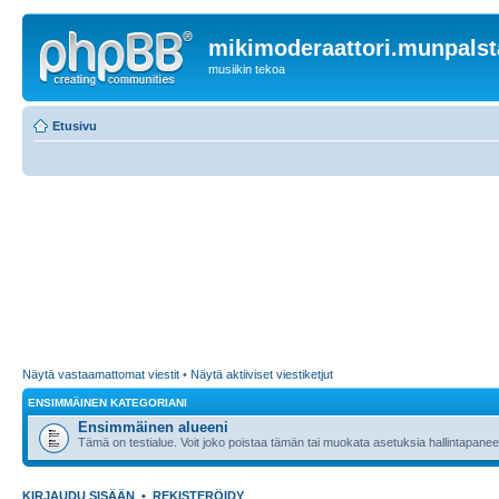
mikimoderaattori.munpalst
musiikin tekoa
Etusivu
Näytä vastaamattomat viestit
•
Näytä aktiiviset viestiketjut
ENSIMMÄINEN KATEGORIANI
Ensimmäinen alueeni
Tämä on testialue. Voit joko poistaa tämän tai muokata asetuksia hallintapanee
KIRJAUDU SISÄÄN
•
REKISTERÖIDY