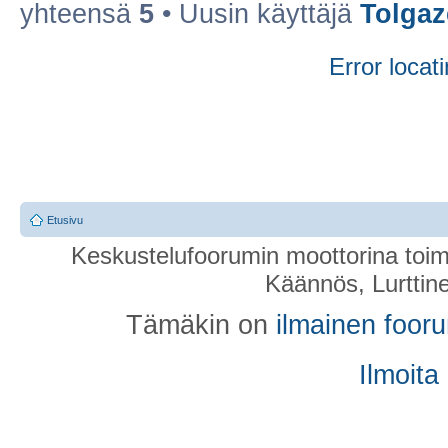
yhteensä
5
• Uusin käyttäjä
Tolgaz
Error locati
Etusivu
Keskustelufoorumin moottorina toim
Käännös, Lurttin
Tämäkin on
ilmainen foor
Ilmoita