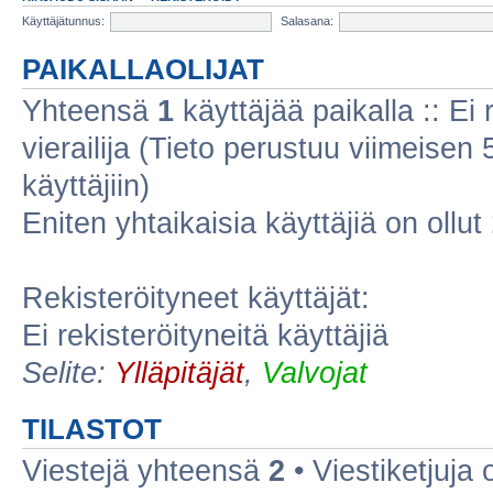
Käyttäjätunnus:
Salasana:
PAIKALLAOLIJAT
Yhteensä
1
käyttäjää paikalla :: Ei r
vierailija (Tieto perustuu viimeisen 5
käyttäjiin)
Eniten yhtaikaisia käyttäjiä on ollut
Rekisteröityneet käyttäjät:
Ei rekisteröityneitä käyttäjiä
Selite:
Ylläpitäjät
,
Valvojat
TILASTOT
Viestejä yhteensä
2
• Viestiketjuja