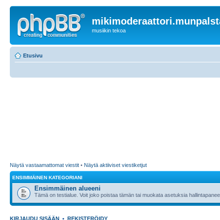
mikimoderaattori.munpalst
musiikin tekoa
Etusivu
Näytä vastaamattomat viestit
•
Näytä aktiiviset viestiketjut
ENSIMMÄINEN KATEGORIANI
Ensimmäinen alueeni
Tämä on testialue. Voit joko poistaa tämän tai muokata asetuksia hallintapanee
KIRJAUDU SISÄÄN
•
REKISTERÖIDY