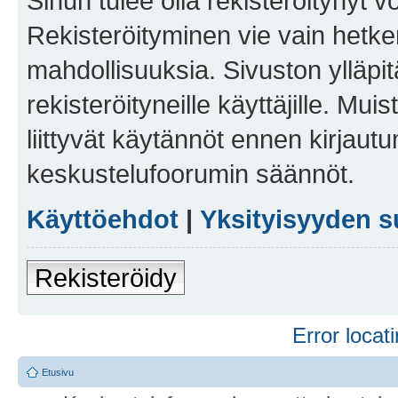
Sinun tulee olla rekisteröitynyt v
Rekisteröityminen vie vain hetken
mahdollisuuksia. Sivuston ylläpit
rekisteröityneille käyttäjille. Mu
liittyvät käytännöt ennen kirjau
keskustelufoorumin säännöt.
Käyttöehdot
|
Yksityisyyden s
Rekisteröidy
Error locati
Etusivu