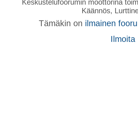
Keskustelufoorumin moottorina toim
Käännös, Lurttin
Tämäkin on
ilmainen foor
Ilmoita