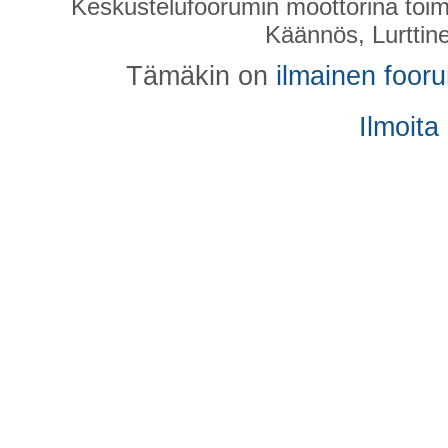
Keskustelufoorumin moottorina toim
Käännös, Lurttin
Tämäkin on
ilmainen foor
Ilmoita