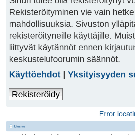
Sinun tulee olla rekisteröitynyt v
Rekisteröityminen vie vain hetken
mahdollisuuksia. Sivuston ylläpit
rekisteröityneille käyttäjille. Mu
liittyvät käytännöt ennen kirjau
keskustelufoorumin säännöt.
Käyttöehdot
|
Yksityisyyden s
Rekisteröidy
Error locati
Etusivu