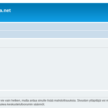
a.net
vie vain hetken, mutta antaa sinulle lisää mahdollisuuksia. Sivuston ylläpitäjä voi my
 lukea keskustelufoorumin säännöt.