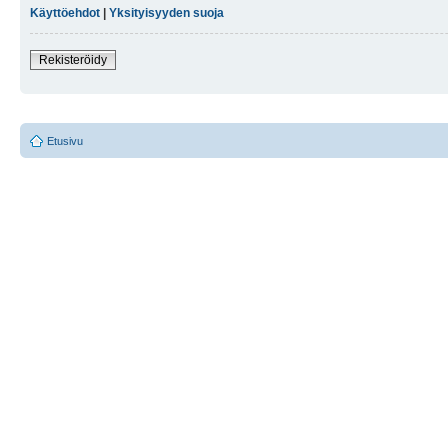
Käyttöehdot
|
Yksityisyyden suoja
Rekisteröidy
Etusivu