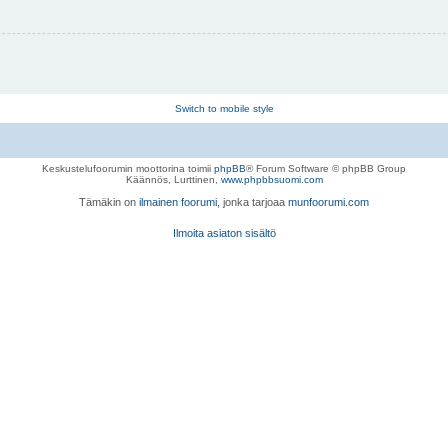
Switch to mobile style
Keskustelufoorumin moottorina toimii
phpBB
® Forum Software © phpBB Group
Käännös, Lurttinen,
www.phpbbsuomi.com
Tämäkin on
ilmainen foorumi
, jonka tarjoaa
munfoorumi.com
Ilmoita asiaton sisältö