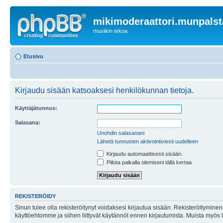
mikimoderaattori.munpalst
musiikin tekoa
Etusivu
Kirjaudu sisään katsoaksesi henkilökunnan tietoja.
Käyttäjätunnus:
Salasana:
Unohdin salasanani
Lähetä tunnusten aktivointiviesti uudelleen
Kirjaudu automaattisesti sisään.
Piilota paikalla olemiseni tällä kertaa
REKISTERÖIDY
Sinun tulee olla rekisteröitynyt voidaksesi kirjautua sisään. Rekisteröityminen 
käyttöehtomme ja siihen liittyvät käytännöt ennen kirjautumista. Muista myös