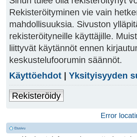
Sinun tulee olla rekisteröitynyt v
Rekisteröityminen vie vain hetken
mahdollisuuksia. Sivuston ylläpit
rekisteröityneille käyttäjille. Mu
liittyvät käytännöt ennen kirjau
keskustelufoorumin säännöt.
Käyttöehdot
|
Yksityisyyden s
Rekisteröidy
Error locati
Etusivu