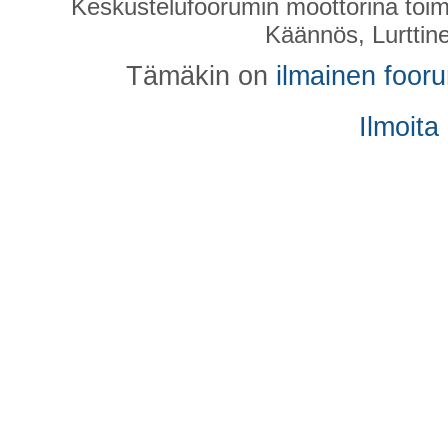
Keskustelufoorumin moottorina toim
Käännös, Lurttin
Tämäkin on
ilmainen foor
Ilmoita