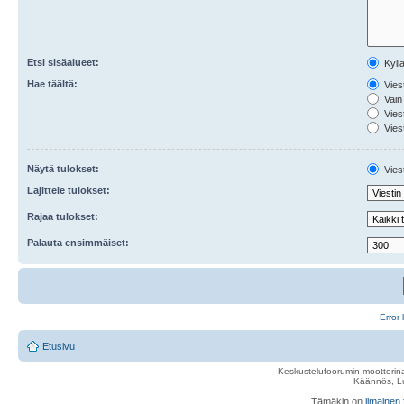
Etsi sisäalueet:
Kyll
Hae täältä:
Viest
Vain 
Viest
Viest
Näytä tulokset:
Viest
Lajittele tulokset:
Rajaa tulokset:
Palauta ensimmäiset:
Error 
Etusivu
Keskustelufoorumin moottorina
Käännös, Lu
Tämäkin on
ilmainen