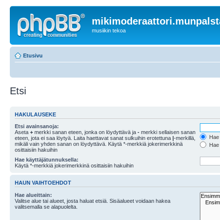
mikimoderaattori.munpalst
musiikin tekoa
Etusivu
Etsi
HAKULAUSEKE
Etsi avainsanoja:
Aseta
+
merkki sanan eteen, jonka on löydyttävä ja
-
merkki sellaisen sanan
Hae k
eteen, jota ei saa löytyä. Laita haettavat sanat sulkuihin erotettuna
|
-merkillä,
mikäli vain yhden sanan on löydyttävä. Käytä *-merkkiä jokerimerkkinä
Hae k
osittaisiin hakuihin
Hae käyttäjätunnuksella:
Käytä *-merkkiä jokerimerkkinä osittaisiin hakuihin
HAUN VAIHTOEHDOT
Hae alueittain:
Valitse alue tai alueet, josta haluat etsiä. Sisäalueet voidaan hakea
valitsemalla se alapuolelta.