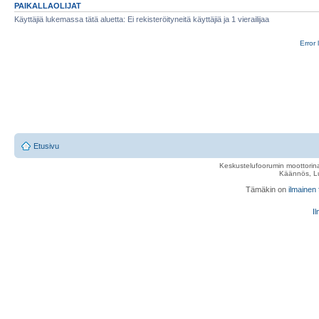
PAIKALLAOLIJAT
Käyttäjiä lukemassa tätä aluetta: Ei rekisteröityneitä käyttäjiä ja 1 vierailijaa
Error 
Etusivu
Keskustelufoorumin moottorina
Käännös, Lu
Tämäkin on
ilmainen
Il