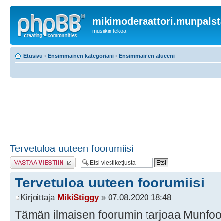
mikimoderaattori.munpalst
musiikin tekoa
Etusivu
‹
Ensimmäinen kategoriani
‹
Ensimmäinen alueeni
Tervetuloa uuteen foorumiisi
Lähetä vastaus
Tervetuloa uuteen foorumiisi
Kirjoittaja
MikiStiggy
» 07.08.2020 18:48
Tämän ilmaisen foorumin tarjoaa Munfo