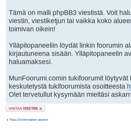
Tämä on malli phpBB3 viestistä. Voit hal
viestin, viestiketjun tai vaikka koko aluee
toimivan oikein!
Ylläpitopaneeliin löydät linkin foorumin al
kirjautuneena sisään. Ylläpitopaneelin a
haluamaksesi.
MunFoorumi.comin tukifoorumit löytyvät
keskutetystä tukifoorumista osoitteesta
h
Olet tervetullut kysymään mieltäsi askarr
Lähetä vastaus
Paluu Ensimmäinen alueeni