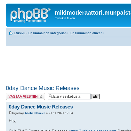
mikimoderaattori.munpalst
musiikin tekoa
Etusivu
‹
Ensimmäinen kategoriani
‹
Ensimmäinen alueeni
0day Dance Music Releases
Lähetä vastaus
0day Dance Music Releases
Kirjoittaja
MichaelDueve
» 21.11.2021 17:04
Hey,