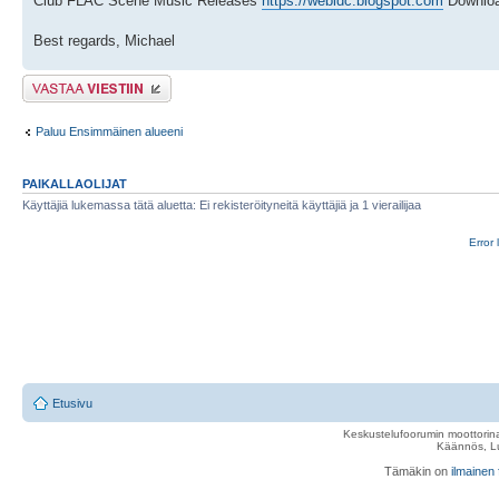
Club FLAC Scene Music Releases
https://webidc.blogspot.com
Download
Best regards, Michael
Lähetä vastaus
Paluu Ensimmäinen alueeni
PAIKALLAOLIJAT
Käyttäjiä lukemassa tätä aluetta: Ei rekisteröityneitä käyttäjiä ja 1 vierailijaa
Error 
Etusivu
Keskustelufoorumin moottorina
Käännös, Lu
Tämäkin on
ilmainen